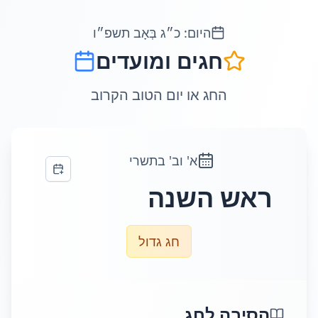
היום:
כ״ג בְּאָב תשפ״ו
חגים ומועדים
החג או יום הטוב הקרוב
א' וב' בתשרי
ראש השנה
חג גדול
הסיבה לחג